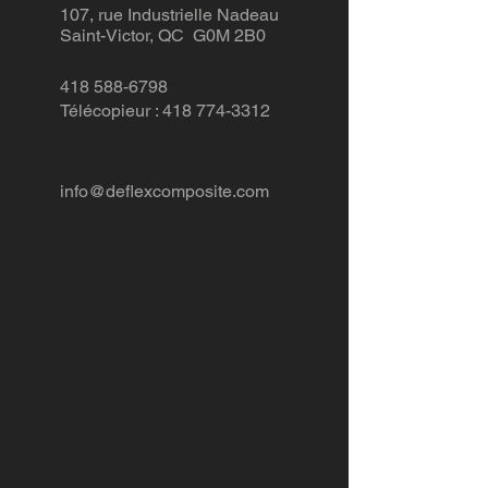
107, rue Industrielle Nadeau
Saint-Victor, QC G0M 2B0
418 588-6798
Télécopieur : 418 774-3312
info@deflexcomposite.com